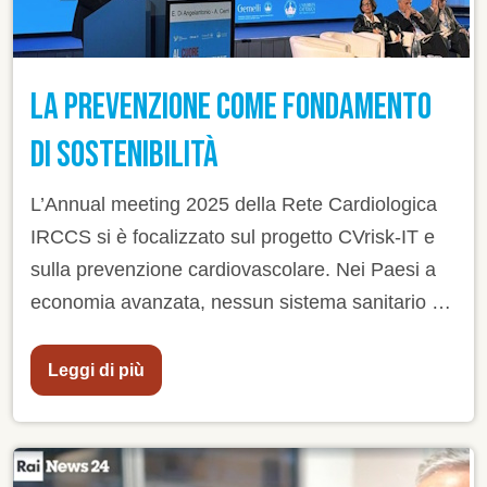
LA PREVENZIONE COME FONDAMENTO
DI SOSTENIBILITÀ
L’Annual meeting 2025 della Rete Cardiologica
IRCCS si è focalizzato sul progetto CVrisk-IT e
sulla prevenzione cardiovascolare. Nei Paesi a
economia avanzata, nessun sistema sanitario è
oggi economicamente sostenibile. L'unica via per
garantire un futuro alla sanità pubblica è evitare
Leggi di più
che la malattia si manifesti, attraverso vasti
programmi di prevenzione. Ma per raggiungere
questo risultato c’è ancora molto lavoro da fare.