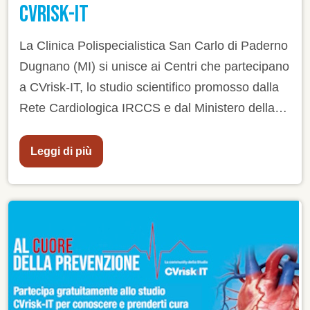
CVRISK-IT
La Clinica Polispecialistica San Carlo di Paderno
Dugnano (MI) si unisce ai Centri che partecipano
a CVrisk-IT, lo studio scientifico promosso dalla
Rete Cardiologica IRCCS e dal Ministero della
Salute dedicato alla prevenzione primaria delle
malattie cardiovascolari. Chi vuole partecipare
Leggi di più
allo studio avrà dunque a disposizione anche
questo Centro per effettuare le relative visite..