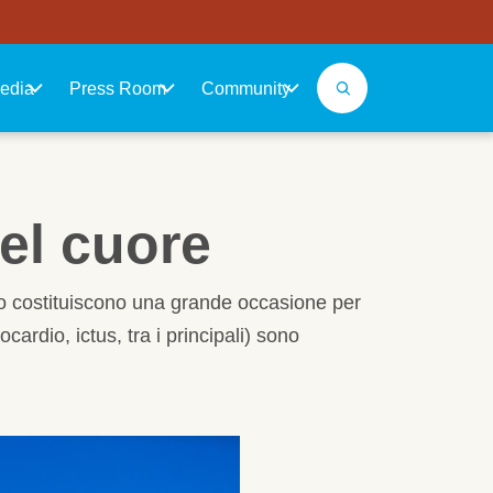
edia
Press Room
Community
del cuore
imo costituiscono una grande occasione per
rdio, ictus, tra i principali) sono