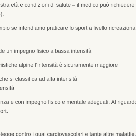
stra età e condizioni di salute – il medico può richiedere
).
io se intendiamo praticare lo sport a livello ricreazional
ede un impegno fisico a bassa intensità
iistiche alpine l’intensità è sicuramente maggiore
he si classifica ad alta intensità
tensità
enza e con impegno fisico e mentale adeguati. Al riguardo,
ort.
rotegge contro i guai cardiovascolari e tante altre malatti