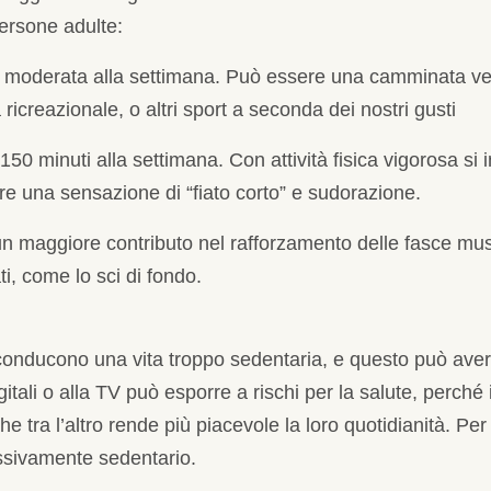
persone adulte:
ca moderata alla settimana. Può essere una camminata vel
a ricreazionale, o altri sport a seconda dei nostri gusti
-150 minuti alla settimana. Con attività fisica vigorosa si
e una sensazione di “fiato corto” e sudorazione.
e un maggiore contributo nel rafforzamento delle fasce m
ati, come lo sci di fondo.
 conducono una vita troppo sedentaria, e questo può avere 
igitali o alla TV può esporre a rischi per la salute, perch
che tra l’altro rende più piacevole la loro quotidianità. Pe
essivamente sedentario.