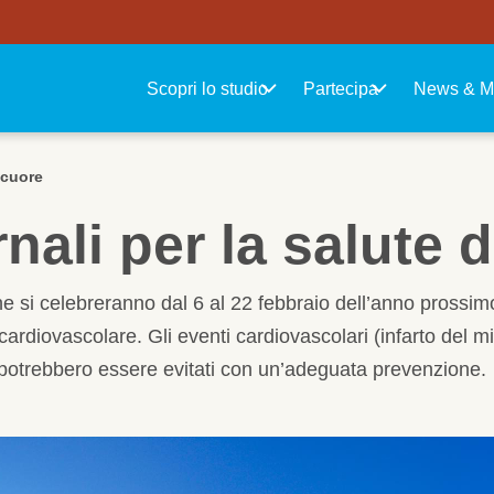
Navigazione principale
Scopri lo studio
Partecipa
News & M
l cuore
rnali per la salute 
che si celebreranno dal 6 al 22 febbraio dell’anno pross
iovascolare. Gli eventi cardiovascolari (infarto del mioca
 potrebbero essere evitati con un’adeguata prevenzione.