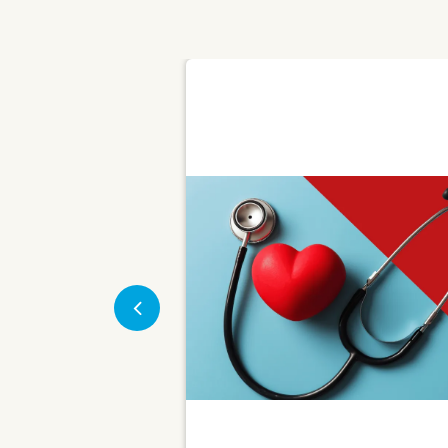
ndo
tre
Previous