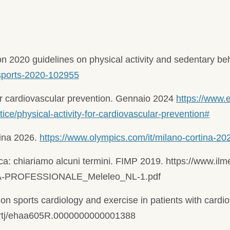
ion 2020 guidelines on physical activity and sedentary b
sports-2020-102955
 for cardiovascular prevention. Gennaio 2024
https://www.e
ce/physical-activity-for-cardiovascular-prevention#
tina 2026.
https://www.olympics.com/it/milano-cortina-20
ica: chiariamo alcuni termini. FIMP 2019. https://www.ilme
ITA-PROFESSIONALE_Meleleo_NL-1.pdf
 on sports cardiology and exercise in patients with card
eartj/ehaa605R.0000000000001388