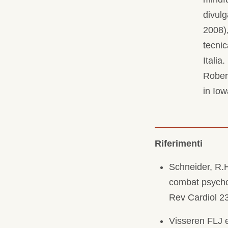
divulg
2008),
tecnic
Italia
Robert
in Io
Riferimenti
Schneider, R.H
combat psychos
Rev Cardiol 2
Visseren FLJ 