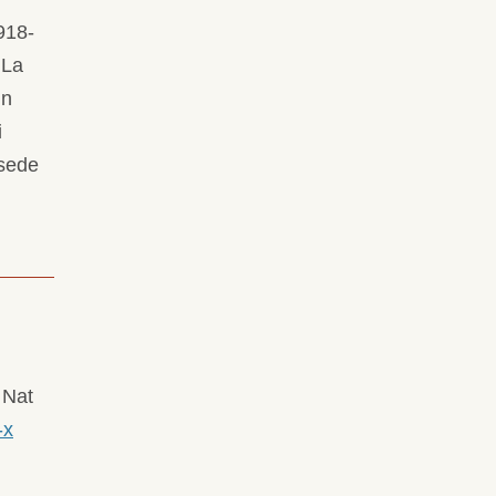
918-
 La
in
i
 sede
 Nat
-x