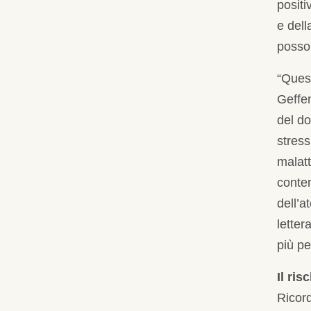
positi
e dell
posson
“Quest
Geffen
del do
stress
malatt
conten
dell’a
letter
più pe
Il ri
Ricord