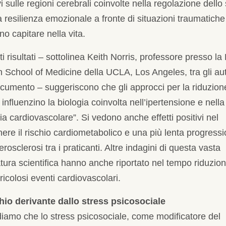
vi sulle regioni cerebrali coinvolte nella regolazione dello
a resilienza emozionale a fronte di situazioni traumatich
o capitare nella vita.
i risultati – sottolinea Keith Norris, professore presso la
 School of Medicine della UCLA, Los Angeles, tra gli aut
cumento – suggeriscono che gli approcci per la riduzion
 influenzino la biologia coinvolta nell’ipertensione e nella
ia cardiovascolare”. Si vedono anche effetti positivi nel
ere il rischio cardiometabolico e una più lenta progress
terosclerosi tra i praticanti. Altre indagini di questa vasta
atura scientifica hanno anche riportato nel tempo riduzion
ricolosi eventi cardiovascolari.
schio derivante dallo stress psicosociale
iamo che lo stress psicosociale, come modificatore del