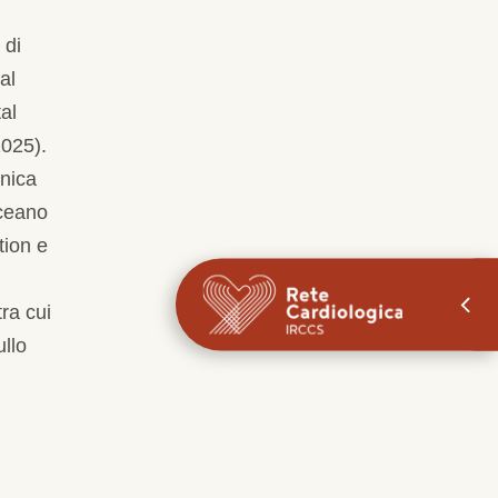
 di
al
al
2025).
cnica
oceano
tion e
tra cui
llo