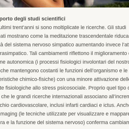
porto degli studi scientifici
ultimi trent’anni si sono moltiplicate le ricerche. Gli studi
uati mostrano come la meditazione trascendentale riduca
vità del sistema nervoso simpatico aumentando invece l’att
rasimpatico. Tali cambiamenti riflettono il miglioramento 
ne autonomica (i processi fisiologici involontari del nostr
che mantengono costanti le funzioni dell’organismo e le
eristiche chimico-fisiche) con una minore attivazione dell
te fisiologiche allo stress psicosociale. Proprio quel tipo 
 che le grandi ricerche internazionali associano all’incr
schio cardiovascolare, inclusi infarti cardiaci e ictus. Anche
maging (le tecniche utilizzate per visualizzare e mappar
tura e la funzione del sistema nervoso) conferma cambia