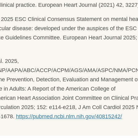
clinical practice. European Heart Journal (2021) 42, 32
. 2025 ESC Clinical Consensus Statement on mental hea
cular disease: developed under the auspices of the ESC
ice Guidelines Committee. European Heart Journal 2025;
l. 2025,
NP/AAPA/ABC/ACCP/ACPM/AGS/AMA/ASPC/NMA/PC
the Prevention, Detection, Evaluation and Management o
 in Adults: A Report of the American College of
rican Heart Association Joint Committee on Clinical Pr
rculation 2025; 152: e114-e218, J Am Coll Cardiol 2025
-1678.
https://pubmed.ncbi.nlm.nih.gov/40815242/