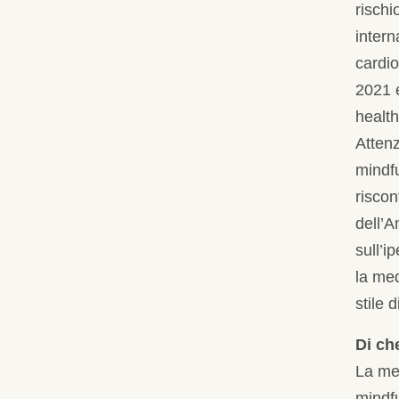
rischi
intern
cardio
2021 
healt
Attenz
mindf
riscon
dell’A
sull’i
la me
stile d
Di ch
La me
mindfu