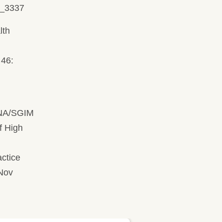
27_3337
lth
 46:
NA/SGIM
f High
actice
 Nov