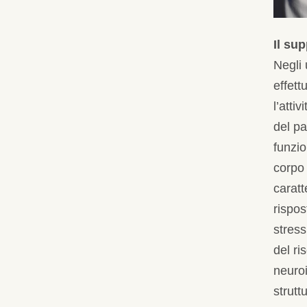
Il sup
Negli 
effett
l’atti
del pa
funzio
corpo 
caratt
rispos
stress
del ri
neuroi
strut