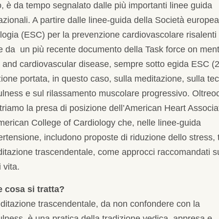
o, è da tempo segnalato dalle più importanti linee guida
azionali. A partire dalle linee-guida della Società europea
logia (ESC) per la prevenzione cardiovascolare risalenti 
e da un più recente documento della Task force on ment
h and cardiovascular disease, sempre sotto egida ESC (
ione portata, in questo caso, sulla meditazione, sulla te
ulness e sul rilassamento muscolare progressivo. Oltre
triamo la presa di posizione dell’American Heart Associa
merican College of Cardiology che, nelle linee-guida
pertensione, includono proposte di riduzione dello stress, 
ditazione trascendentale, come approcci raccomandati su
i vita.
e cosa si tratta?
ditazione trascendentale, da non confondere con la
lness, è una pratica della tradizione vedica, appresa e