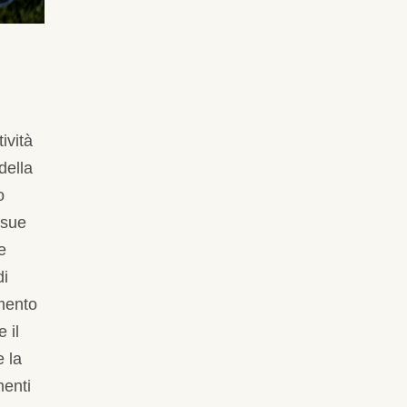
ività
della
o
 sue
e
di
emento
 il
e la
menti