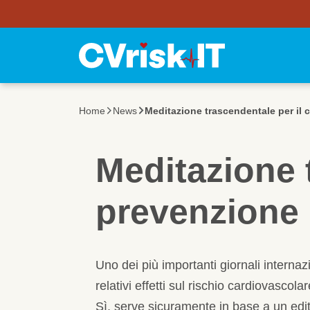
Utility Bar
Salta al contenuto principale
Home
News
Meditazione trascendentale per il 
Meditazione 
prevenzione
Uno dei più importanti giornali internaz
relativi effetti sul rischio cardiovasco
Sì, serve sicuramente in base a un edi