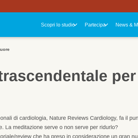
Navigazione principale
Scopri lo studio
Partecipa
News & M
cuore
trascendentale per
ionali di cardiologia, Nature Reviews Cardiology, fa il pu
lare. La meditazione serve o non serve per ridurlo?
toriale/review che ha preso in considerazione un gran nu