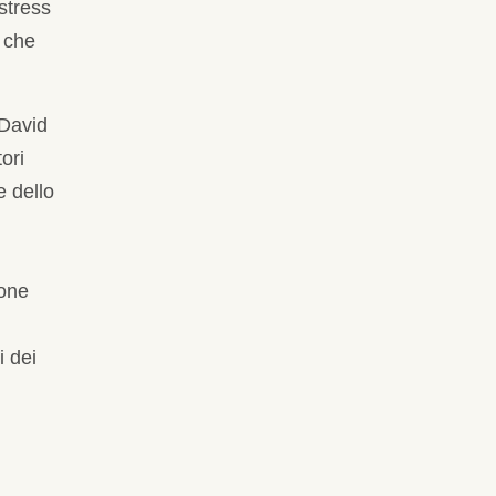
 stress
e che
 David
ori
e dello
ione
i dei