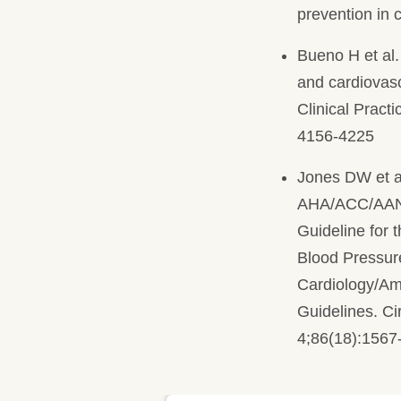
prevention in 
Bueno H et al
and cardiovas
Clinical Pract
4156-4225
Jones DW et a
AHA/ACC/AA
Guideline for 
Blood Pressure
Cardiology/Ame
Guidelines. Ci
4;86(18):1567