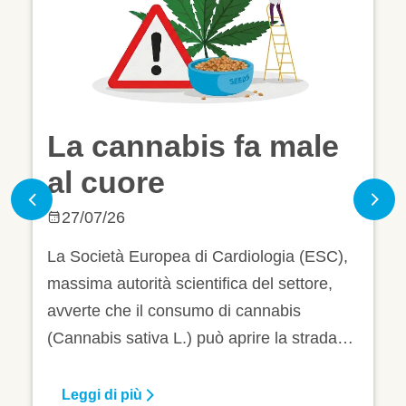
e
Trenta grammi di
noci al giorno
Previous
Nex
14/07/26
),
Un alimento tipicamente mediterraneo
dotato di un eccellente valore nutrizionale,
in particolare nell’ottica della prevenzione
a
cardiovascolare. È la noce (
Juglans regia
,
L
), “walnut” per gli anglosassoni, promoss
a pieni voti nella nuova piramide
Leggi di più