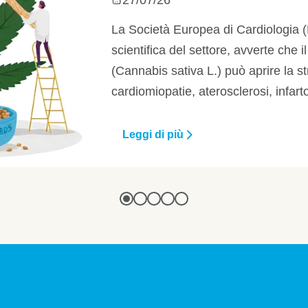
27/07/26
La Società Europea di Cardiologia (ESC), 
scientifica del settore, avverte che il cons
(Cannabis sativa L.) può aprire la strada ad 
cardiomiopatie, aterosclerosi, infarto del mi
scompenso cardiaco: l’uso frequente, insom
salute cardiovascolare.
Leggi di più