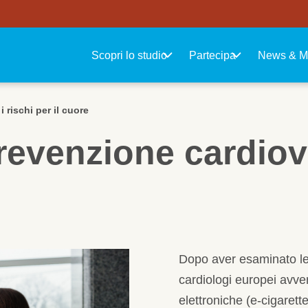
Navigazione principale
Scopri lo studio
Partecipa
News & M
i rischi per il cuore
prevenzione cardio
Dopo aver esaminato le e
cardiologi europei avve
elettroniche (e-cigaret