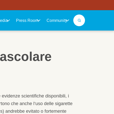
edia
Press Room
Community
vascolare
videnze scientifiche disponibili, i
rtono che anche l’uso delle sigarette
tes) andrebbe evitato o fortemente