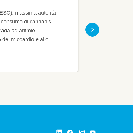
massima autorità
umo di cannabis
aritmie,
Next
ocardio e allo
ma, è deleterio per la