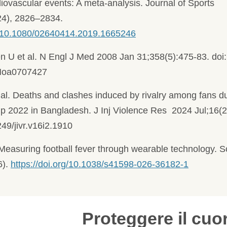
rdiovascular events: A meta-analysis. Journal of Sports
24), 2826–2834.
rg/10.1080/02640414.2019.1665246
 U et al. N Engl J Med 2008 Jan 31;358(5):475-83. doi:
Moa0707427
t al. Deaths and clashes induced by rivalry among fans d
p 2022 in Bangladesh. J Inj Violence Res 2024 Jul;16(2
249/jivr.v16i2.1910
Measuring football fever through wearable technology. S
6).
https://doi.org/10.1038/s41598-026-36182-1
Giornata Mond