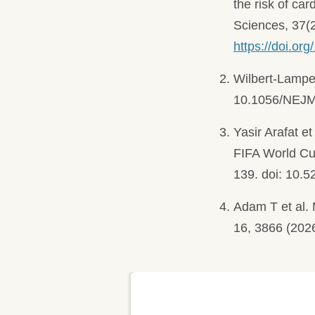
the risk of ca
Sciences, 37(
https://doi.o
Wilbert-Lampen
10.1056/NEJ
Yasir Arafat e
FIFA World Cu
139. doi: 10.5
Adam T et al. 
16, 3866 (202
ando