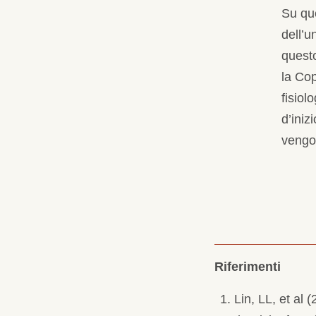
Su qu
dell’u
questo
la Cop
fisiol
d’iniz
vengon
Riferimenti
Lin, LL, et al