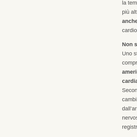
la te
più al
anche
cardi
Non s
Uno st
compr
ameri
cardi
Second
cambia
dall’a
nervos
regist