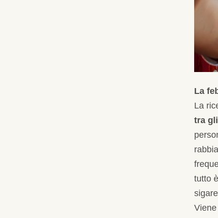
La fe
La ric
tra gl
person
rabbia
freque
tutto 
sigare
Viene