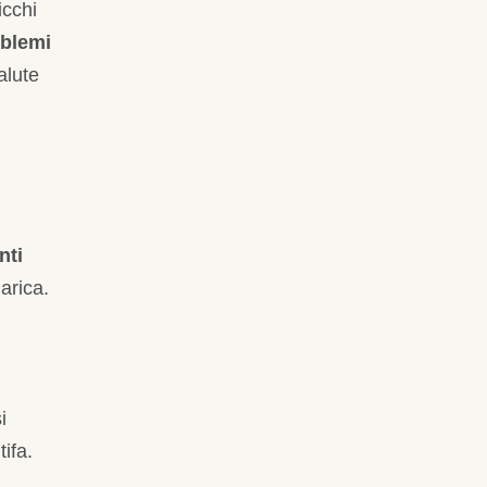
icchi
oblemi
alute
nti
arica.
i
tifa.