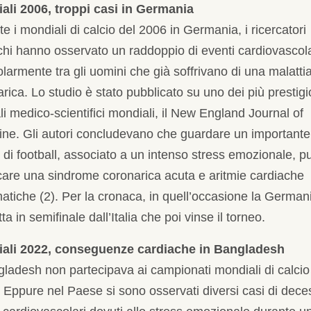
ali 2006, troppi casi in Germania
e i mondiali di calcio del 2006 in Germania, i ricercatori
hi hanno osservato un raddoppio di eventi cardiovascola
olarmente tra gli uomini che già soffrivano di una malatti
rica. Lo studio è stato pubblicato su uno dei più prestigi
li medico-scientifici mondiali, il New England Journal of
ine. Gli autori concludevano che guardare un importante
di football, associato a un intenso stress emozionale, p
care una sindrome coronarica acuta e aritmie cardiache
atiche (2). Per la cronaca, in quell’occasione la German
tta in semifinale dall’Italia che poi vinse il torneo.
ali 2022, conseguenze cardiache in Bangladesh
gladesh non partecipava ai campionati mondiali di calcio
 Eppure nel Paese si sono osservati diversi casi di dece