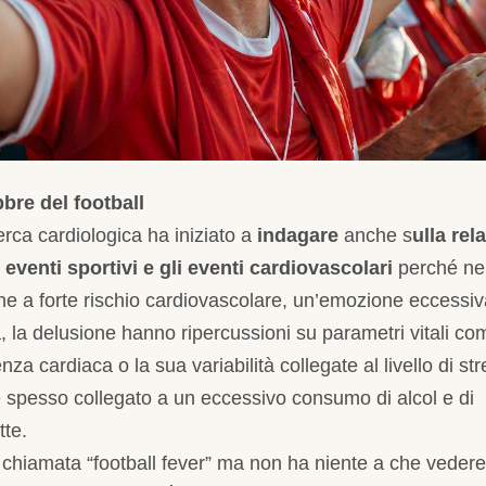
bbre del football
erca cardiologica ha iniziato a
indagare
anche s
ulla rel
i eventi sportivi e gli eventi cardiovascolari
perché ne
e a forte rischio cardiovascolare, un’emozione eccessiva
, la delusione hanno ripercussioni su parametri vitali co
nza cardiaca o la sua variabilità collegate al livello di stre
è spesso collegato a un eccessivo consumo di alcol e di
tte.
 chiamata “football fever” ma non ha niente a che veder