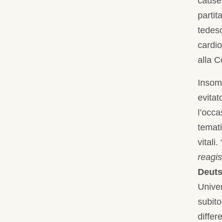
cause 
partit
tedesc
cardio
alla C
Insom
evitat
l’occa
temati
vitali. 
reagi
Deuts
Univer
subito
differe