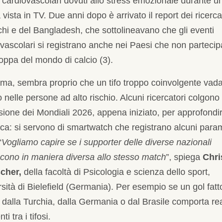
cardiovascolari dovuti allo stress emozionale durante u
a vista in TV. Due anni dopo è arrivato il report dei ricerca
hi e del Bangladesh, che sottolineavano che gli eventi
vascolari si registrano anche nei Paesi che non parteci
oppa del mondo di calcio (3).
ma, sembra proprio che un tifo troppo coinvolgente vad
o nelle persone ad alto rischio. Alcuni ricercatori colgono
sione dei Mondiali 2026, appena iniziato, per approfondir
ca: si servono di smartwatch che registrano alcuni param
“
Vogliamo capire se i supporter delle diverse nazionali
scono in maniera diversa allo stesso match
”, spiega
Chri
cher,
della facoltà di Psicologia e scienza dello sport,
sità di Bielefield (Germania). Per esempio se un gol fatt
 dalla Turchia, dalla Germania o dal Brasile comporta re
nti tra i tifosi.