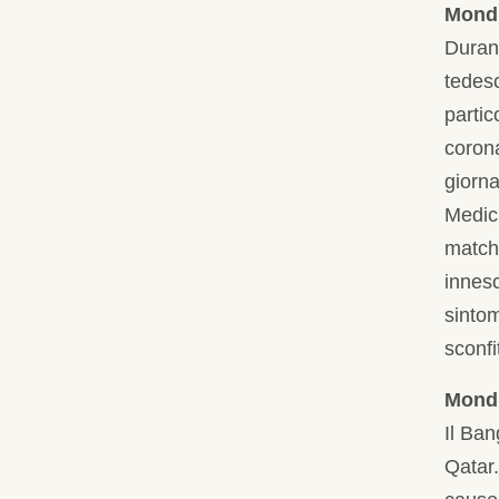
Mondi
Durant
tedesc
partic
corona
giorna
Medic
match 
innes
sintom
sconfi
Mondi
Il Ban
Qatar.