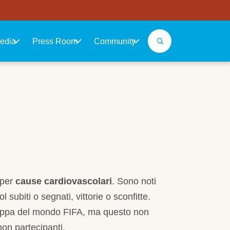
edia
Press Room
Community
 per
cause cardiovascolari
. Sono noti
 subiti o segnati, vittorie o sconfitte.
 Coppa del mondo FIFA, ma questo non
non partecipanti.