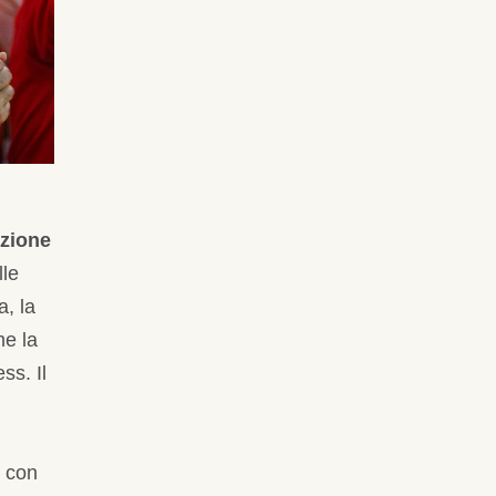
azione
lle
, la
me la
ss. Il
e con