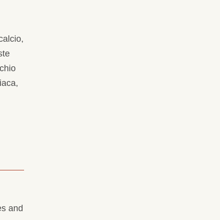
calcio,
ste
chio
iaca,
es and