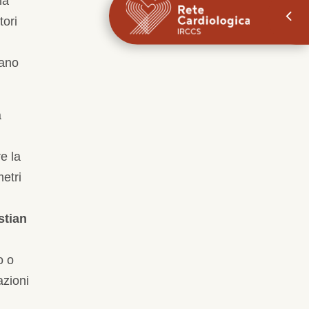
na
tori
pano
a
e la
etri
stian
o o
azioni