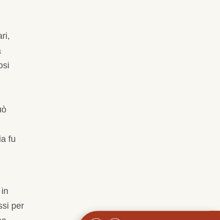
ri,
a
osi
uò
ia fu
 in
ssi per