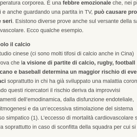
mperatura corporea. È una
febbre emozionale
che, nei p
ti e anche guardando una partita in TV,
può causare pr
 seri
. Esistono diverse prove anche sul versante della s
ovascolare. Ecco qualche esempio.
olo il calcio
udio cinese (ci sono molti tifosi di calcio anche in Cina)
ova che l
a visione di partite di calcio, rugby, football
cano e baseball determina un maggior rischio di eve
aci
soprattutto in chi ha già sviluppato una malattia coron
o questi ricercatori il rischio deriva da improvvisi
menti dell’emodinamica, dalla disfunzione endoteliale,
ritmogenesi e da un’eccessiva stimolazione del sistema
o simpatico (1). L’eccesso di mortalità cardiovascolare s
ra soprattutto in caso di sconfitta della squadra per cui si 