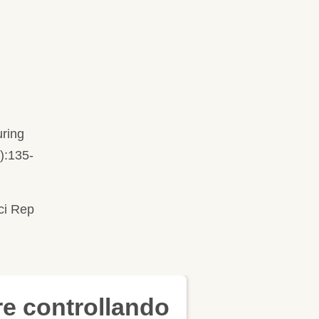
uring
):135-
ci Rep
iale