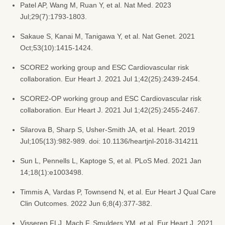
Patel AP, Wang M, Ruan Y, et al. Nat Med. 2023
Jul;29(7):1793-1803.
Sakaue S, Kanai M, Tanigawa Y, et al. Nat Genet. 2021
Oct;53(10):1415-1424.
SCORE2 working group and ESC Cardiovascular risk
collaboration. Eur Heart J. 2021 Jul 1;42(25):2439-2454.
SCORE2-OP working group and ESC Cardiovascular risk
collaboration. Eur Heart J. 2021 Jul 1;42(25):2455-2467.
Silarova B, Sharp S, Usher-Smith JA, et al. Heart. 2019
Jul;105(13):982-989. doi: 10.1136/heartjnl-2018-314211
Sun L, Pennells L, Kaptoge S, et al. PLoS Med. 2021 Jan
14;18(1):e1003498.
Timmis A, Vardas P, Townsend N, et al. Eur Heart J Qual Care
Clin Outcomes. 2022 Jun 6;8(4):377-382.
Visseren FLJ, Mach F, Smulders YM, et al. Eur Heart J. 2021