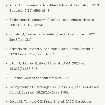
Arnett DK, Blumenthal RS, Albert MA, et al. Circulation. 2019
Sep 10;140(11):e596-e646.
Baldassarre D, Amato M, Pustina L, et al. Atherosclerosis.
2007 Apr;191(2):403-8.
Bonati LH, Kakkos S, Berkefeld J, et al. Eur Stroke J. 2021
Jun;6(2):I-XLVII.
Eckstein HH, K√ºhnl A, Berkefeld J, et al. Dtsch Arztebl Int.
2020 Nov 20;117(47):801-807.
Elliott J, Bodinier B, Bond TA, et al. JAMA. 2020 Feb
18;323(7):636-645.
Eurostat. Causes of death statistics. 2021.
Georgiopoulos G, Mavraganis G, Delialis D, et al. Eur J Prev
Cardiol. 2022 Oct 18;29(13):1773-1784.
Golub IS, Termeie OG, Kristo S, et al. JACC Cardiovasc