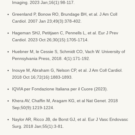
Imaging. 2023 Jan;16(1):98-117.
Greenland P, Bonow RO, Brundage BH, et al. J Am Coll
Cardiol. 2007 Jan 23;49(3):378-402.
Hageman SHJ, Petitjaen C, Pennells L, et al. Eur J Prev
Cardiol. 2023 Oct 26;30(15):1705-1714.
Huebner M, le Cessie S, Schmidt CO, Vach W. University of
Pennsylvania Press, 2018. 4(1):171-192.
Inouye M, Abraham G, Nelson CP, et al. J Am Coll Cardiol.
2018 Oct 16;72(16):1883-1893.
IQVIA per Fondazione Italiana per il Cuore (2023).
Khera AV, Chaffin M, Aragam KG, et al Nat Genet. 2018
Sep;50(9):1219-1224.
Naylor AR, Ricco JB, de Borst GJ, et al. Eur J Vasc Endovasc
Surg. 2018 Jan;55(1):3-81.