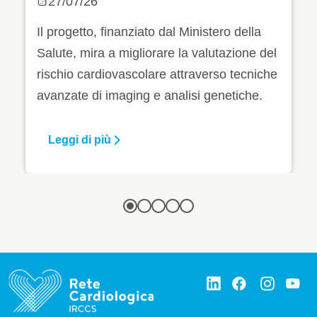
nazionale per la
27/07/26
prevenzione di infarti
Il progetto, finanziato dal Ministero della
e ictus
Salute, mira a migliorare la valutazione del
rischio cardiovascolare attraverso tecniche
avanzate di imaging e analisi genetiche.
Leggi di più