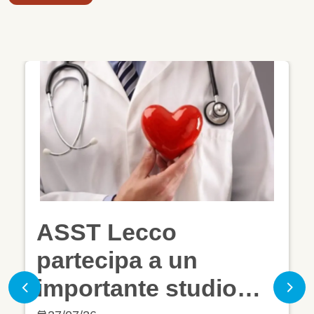
ASST Lecco
partecipa a un
importante studio
Previous
Nex