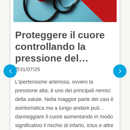
ore
Giornata Mondiale
dell'Ipertensione:
proteggere il cuor
controllando la
14/05/25
Previous
Nex
pressione del
La pressione alta è una condizione c
sangue
i nemici
colpisce oltre 16 milioni di italiani.
ei casi è
Nonostante sia così diffusa si può
può
prevenire e/o trattare con modifiche a
 in modo
stile di vita e la terapia farmacologica
us e altre
Scopri come prevenire l’ipertensione
Leggi di più