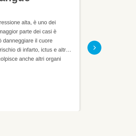
ta, è uno dei
rte dei casi è
re il cuore
arto, ictus e altre
Next
he altri organi