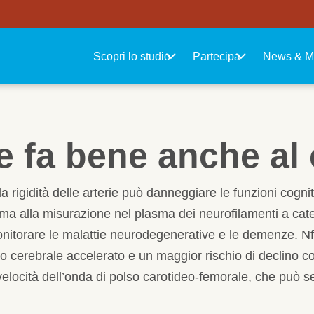
Navigazione principale
Scopri lo studio
Partecipa
News & M
e fa bene anche al 
 rigidità delle arterie può danneggiare le funzioni cognit
rima alla misurazione nel plasma dei neurofilamenti a cat
monitorare le malattie neurodegenerative e le demenze. 
to cerebrale accelerato e un maggior rischio di declino co
elocità dell’onda di polso carotideo-femorale, che può se