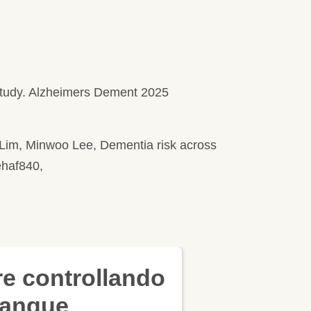
 study. Alzheimers Dement 2025
im, Minwoo Lee, Dementia risk across
ehaf840,
ntrollando
e