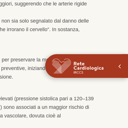
ggiori, suggerendo che le arterie rigide
le non sia solo segnalato dal danno delle
e irrorano il cervello”. In sostanza,
e per preservare la memoria con
 preventive, iniziando dall’adozione di un
nsione.
 elevati (pressione sistolica pari a 120–139
sono associati a un maggior rischio di
a vascolare, dovuta cioè al