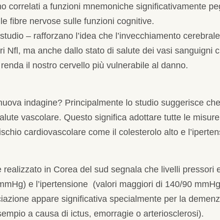
rano correlati a funzioni mnemoniche significativamente pe
lle fibre nervose sulle funzioni cognitive.
lo studio – rafforzano l’idea che l’invecchiamento cerebra
i Nfl, ma anche dallo stato di salute dei vasi sanguigni ch
 renda il nostro cervello più vulnerabile al danno.
nuova indagine? Principalmente lo studio suggerisce ch
alute vascolare. Questo significa adottare tutte le misure
di rischio cardiovascolare come il colesterolo alto e l’iperte
 realizzato in Corea del sud segnala che livelli pressori
mHg) e l’ipertensione (valori maggiori di 140/90 mmHg) 
iazione appare significativa specialmente per la demenz
mpio a causa di ictus, emorragie o arteriosclerosi).