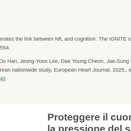
moderates the link between NfL and cognition: The IGNITE
0554.
Do Han, Jeong-Yoon Lee, Dae Young Cheon, Jae-Sung L
rean nationwide study, European Heart Journal, 2025;, 
840
Proteggere il cuore co
la pressione del sangu