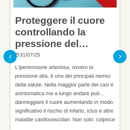
Proteggere il cuore
controllando la
pressione del
sangue
31/07/25
Previous
Nex
L’ipertensione arteriosa, ovvero la
pressione alta, è uno dei principali nemici
della salute. Nella maggior parte dei casi è
asintomatica ma a lungo andare può
danneggiare il cuore aumentando in modo
significativo il rischio di infarto, ictus e altre
malattie cardiovascolari. Non solo: colpisce
anche altri organi come i reni, il cervello e