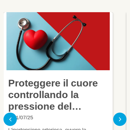
Giornata Mondiale
dell'Ipertensione:
proteggere il cuore
Previous
Nex
controllando la
14/05/25
pressione del