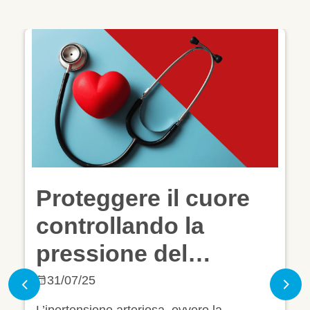
Giornata Mondiale
dell'Ipertensione:
proteggere il cuore
controllando la
14/05/25
Previous
Nex
pressione del