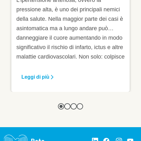
La pressione alta è una condizione che
sangue
ci
colpisce oltre 16 milioni di italiani.
i è
Nonostante sia così diffusa si può
prevenire e/o trattare con modifiche allo
odo
stile di vita e la terapia farmacologica.
ltre
Scopri come prevenire l’ipertensione e
Leggi di più
isce
partecipa allo studio Cvrisk-IT.
 e