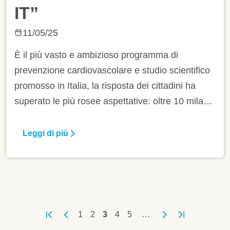
IT”
11/05/25
È il più vasto e ambizioso programma di
prevenzione cardiovascolare e studio scientifico
promosso in Italia, la risposta dei cittadini ha
superato le più rosee aspettative: oltre 10 mila
adesioni sono infatti già pervenute nella sezione
dedicata del sito della Rete Cardiologica IRCCS
Leggi di più
– che lo ha progettato e lo coordina – a conferma
dell’interesse della popolazione verso iniziative
concrete per la salute del cuore (prevalgono per
ora gli uomini con il 63,6% contro il 36,4% delle
Paginazione
donne).
Pagina
Pagina
Pagina attuale
Pagina
Pagina
1
2
3
4
5
…
Prima pagina
Pagina precedente
Pagina successiva
Ultima pagina