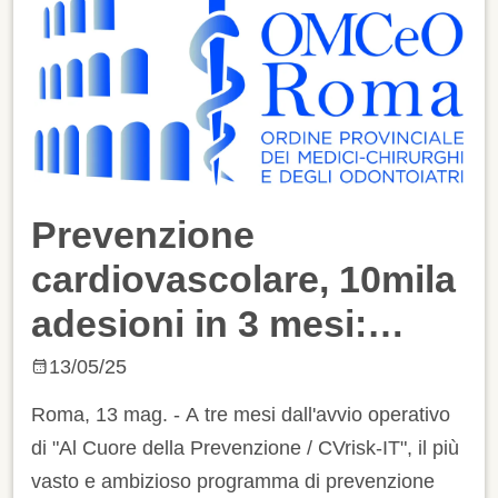
Prevenzione
cardiovascolare, 10mila
adesioni in 3 mesi:
studio della rete Irccs
13/05/25
del ministero
Roma, 13 mag. - A tre mesi dall'avvio operativo
di "Al Cuore della Prevenzione / CVrisk-IT", il più
vasto e ambizioso programma di prevenzione