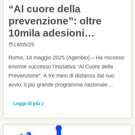
“Al cuore della
prevenzione”: oltre
10mila adesioni
all’iniziativa di IRCCS
14/05/25
Roma, 14 maggio 2025 (Agenbio) – Ha riscosso
enorme successo l’iniziativa “Al Cuore della
Prevenzione”. A tre mesi di distanza dal suo
avvio, il più grande programma nazionale
dedicato alla prevenzione cardiovascolare ha già
raccolto diecimila adesioni.
Leggi di più