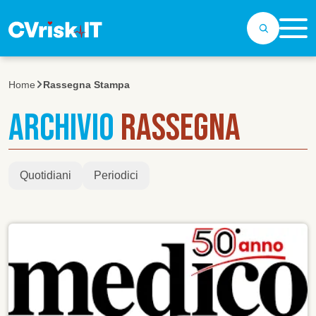
Salta al contenuto principale
Home
Rassegna Stampa
ARCHIVIO
RASSEGNA
Quotidiani
Periodici