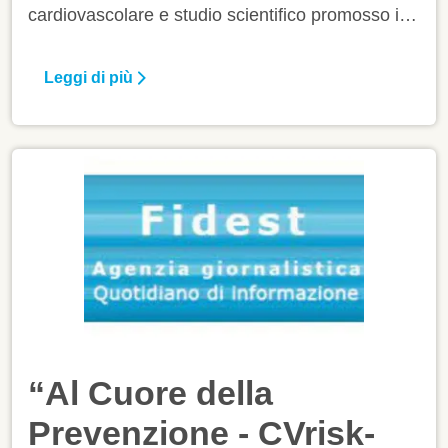
cardiovascolare e studio scientifico promosso in
Italia, la risposta dei cittadini ha superato le più
rosee aspettative: oltre 10 mila adesioni sono
Leggi di più
infatti già pervenute nella sezione dedicata del
sito della Rete Cardiologica IRCCS, che lo ha
progettato e lo coordina, a conferma
dell'interesse della popolazione verso iniziative
concrete per la salute del cuore (prevalgono per
ora gli uomini con il 63,6% contro il 36,4% delle
donne).
“Al Cuore della
Prevenzione - CVrisk-