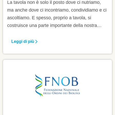
La tavola non è solo il posto dove ci nutriamo,
ma anche dove ci incontriamo, condividiamo e ci
ascoltiamo. E spesso, proprio a tavola, si
costruisce una parte importante della nostra
salute sia fisica che mentale. Mangiare insieme
riduce lo stress e migliora l’umore. Lo dicono
Leggi di più
ricerche le recenti: chi condivide il pasto, vive
meglio e più a lungo. Ingredienti che fanno bene
a noi e al nostro cuore.