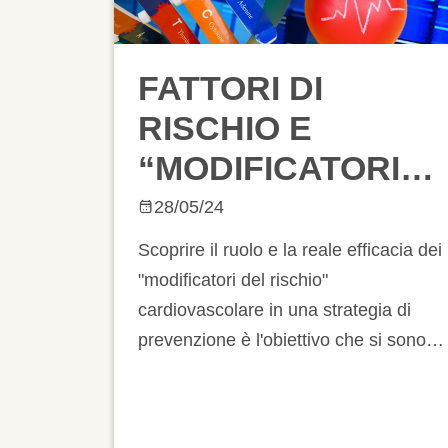
FATTORI DI
RISCHIO E
“MODIFICATORI”
DEL RISCHIO: IL
28/05/24
CONTESTO
Scoprire il ruolo e la reale efficacia dei
DELLA
"modificatori del rischio"
cardiovascolare in una strategia di
PREVENZIONE
prevenzione è l'obiettivo che si sono
PERSONALIZZATA
proposti 17 IRCCS della Rete
Cardiologica con il progetto CVRISK-
IT, che sarà presentato il 14-15 giugno