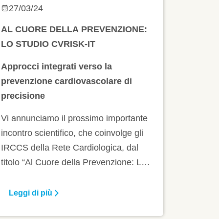
CUORE DELLA
27/03/24
PREVENZIONE:
AL CUORE DELLA PREVENZIONE:
LO STUDIO
LO STUDIO CVRISK-IT
CVRISK-IT”
Approcci integrati verso la
prevenzione cardiovascolare di
precisione
Vi annunciamo il prossimo importante
incontro scientifico, che coinvolge gli
IRCCS della Rete Cardiologica, dal
titolo “Al Cuore della Prevenzione: Lo
Studio CVRISK-IT”, focalizzato
sull’implementazione di approcci
Leggi di più
integrati per la prevenzione