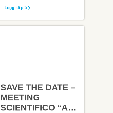
24,1% della popolazione italiana totale
Leggi di più
al 1° gennaio 2023, mentre gli
ultraottantenni sono il 7,7%.
SAVE THE DATE –
MEETING
SCIENTIFICO “AL