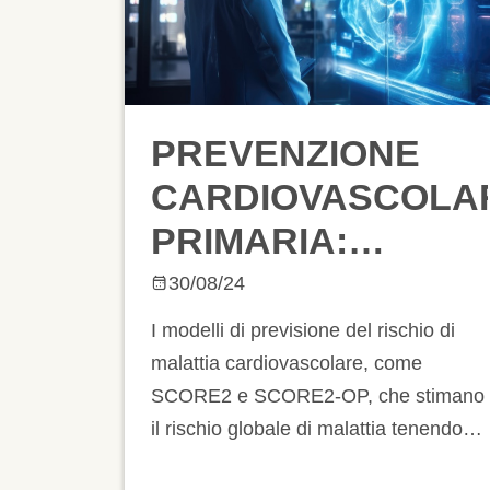
PREVENZIONE
CARDIOVASCOLA
PRIMARIA:
L’IMAGING PER
30/08/24
L’ANALISI DI
I modelli di previsione del rischio di
PLACCHE E
malattia cardiovascolare, come
SCORE2 e SCORE2-OP, che stimano
CALCIO
il rischio globale di malattia tenendo
CORONARICO
conto di vari fattori di rischio individuali