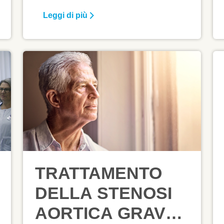
continente, seguite da quelle
Leggi di più
oncologiche (22%).¹ Anche in Italia le
cardiopatie ischemiche restano la
prima causa di decesso per uomini e
donne over 65, con un tasso,
rispettivamente, di circa 673 e 400
decessi su 100.000 abitanti.
TRATTAMENTO
DELLA STENOSI
AORTICA GRAVE