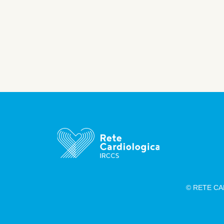
indipendentemente dal tipo di
trattamento, ma è più comunemente
applicata dopo la SAVR.
Paginazione
© RETE CAR
Footer