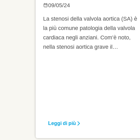
STENOTICA:
09/05/24
L’OBESITÀ
La stenosi della valvola aortica (SA) è
MODERATA NON
la più comune patologia della valvola
cardiaca negli anziani. Com’è noto,
LIMITA LA
nella stenosi aortica grave il
RIABILITAZIONE
trattamento consiste nella sostituzione
CARDIACA
della valvola aortica e la scelta tra la
sostituzione chirurgica (SAVR) e
impianto transcatetere (TAVI) della
valvola dipende dall’età, dalla
valutazione del rischio e dall’idoneità
all’intervento. La riabilitazione
cardiaca basata sull’esercizio fisico
Leggi di più
(CR) migliora le prestazioni fisiche