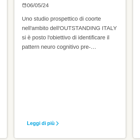
E FUNZIONI
06/05/24
NEURO
Uno studio prospettico di coorte
COGNITIVE: IL
nell'ambito dell'OUTSTANDING ITALY
si è posto l'obiettivo di identificare il
RUOLO
pattern neuro cognitivo pre-
DELL’ANEMIA
procedurale e i suoi determinanti in
pazienti over 65 anni con stenosi
aortica grave sottoposti a SAVR o
TAVI e i cambiamenti a 2-3 mesi
dall'intervento
Leggi di più