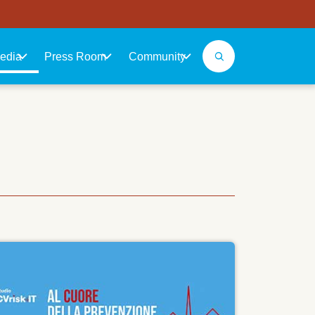
edia
Press Room
Community