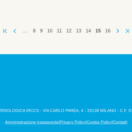
Pagina
Pagina
Pagina
Pagina
Pagina
Pagina
Pagina
Pagina attuale
Pagina
…
8
9
10
11
12
13
14
15
16
Prima pagina
Pagina precedente
Pagina 
Ult
DIOLOGICA IRCCS - VIA CARLO PAREA, 4 - 20138 MILANO - C.F. 
Amministrazione trasparente
Privacy Policy
Cookie Policy
Contatti