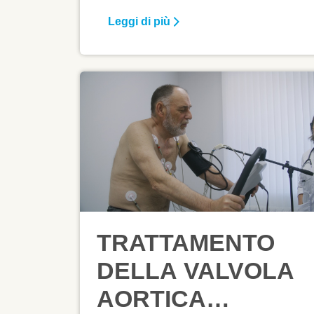
2024, presso l'IRCCS policlinico San
Leggi di più
Donato, con il Kick-off Meeting " al
cuore della prevenzione: approcci
integrati verso la prevenzione
cardiovascolare personalizzata".
TRATTAMENTO
DELLA VALVOLA
AORTICA