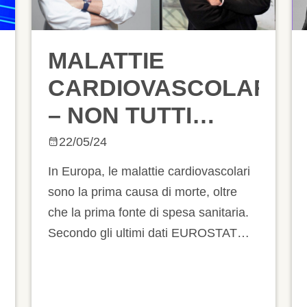
MALATTIE
CARDIOVASCOLARI
– NON TUTTI
RISCHIANO ALLO
22/05/24
STESSO MODO
In Europa, le malattie cardiovascolari
sono la prima causa di morte, oltre
che la prima fonte di spesa sanitaria.
Secondo gli ultimi dati EUROSTAT
disponibili, riferiti all’anno 2021,
queste patologie hanno rappresentato
oltre il 32% di tutti i decessi nel nostro