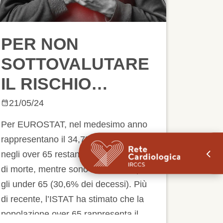
PER NON
SOTTOVALUTARE
IL RISCHIO
CARDIOVASCOLARE:
21/05/24
ANDARE AL
Per EUROSTAT, nel medesimo anno
CUORE DELLA
rappresentano il 34,7% di decessi
negli over 65 restando la prima causa
PREVENZIONE
di morte, mentre sono la seconda per
gli under 65 (30,6% dei decessi). Più
di recente, l’ISTAT ha stimato che la
popolazione over 65 rappresenta il