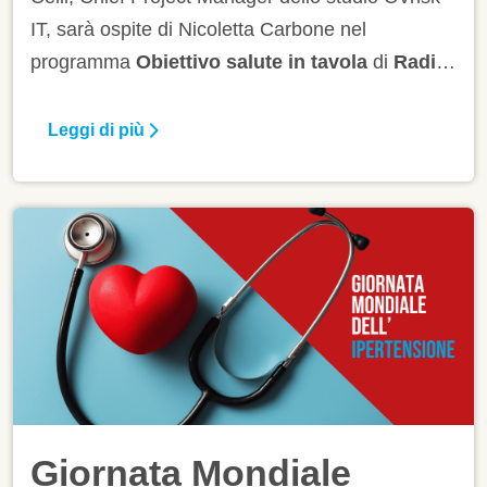
IT, sarà ospite di Nicoletta Carbone nel
programma
Obiettivo salute in tavola
di
Radio
24
. Parlerà di prevenzione cardiovascolare e del
progetto CVrisk-IT. Dopo la diretta sarà possibile
Leggi di più
ascoltare la puntata in streaming sul sito del
programma.
Giornata Mondiale