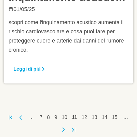
e salute
01/05/25
cardiovascolare
scopri come l'inquinamento acustico aumenta il
rischio cardiovascolare e cosa puoi fare per
proteggere cuore e arterie dai danni del rumore
cronico.
Leggi di più
Paginazione
Pagina
Pagina
Pagina
Pagina
Pagina attuale
Pagina
Pagina
Pagina
Pagina
…
7
8
9
10
11
12
13
14
15
…
Prima pagina
Pagina precedente
Pagina successiva
Ultima pagina