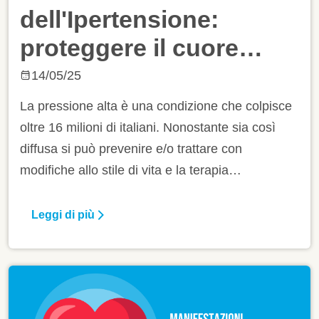
dell'Ipertensione:
proteggere il cuore
controllando la
14/05/25
pressione del sangue
La pressione alta è una condizione che colpisce
oltre 16 milioni di italiani. Nonostante sia così
diffusa si può prevenire e/o trattare con
modifiche allo stile di vita e la terapia
farmacologica. Scopri come prevenire
l’ipertensione e partecipa allo studio Cvrisk-IT.
Leggi di più